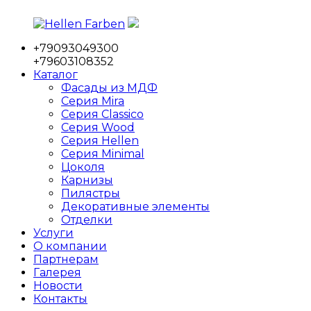
Перейти
к
+79093049300
содержимому
Hellen
Фабрика
+79603108352
Farben
мебельных
Каталог
фасадов
Фасады из МДФ
Серия Mira
Серия Classico
Серия Wood
Серия Hellen
Серия Minimal
Цоколя
Карнизы
Пилястры
Декоративные элементы
Отделки
Услуги
О компании
Партнерам
Галерея
Новости
Контакты