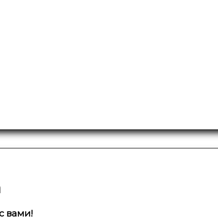
а
с вами!