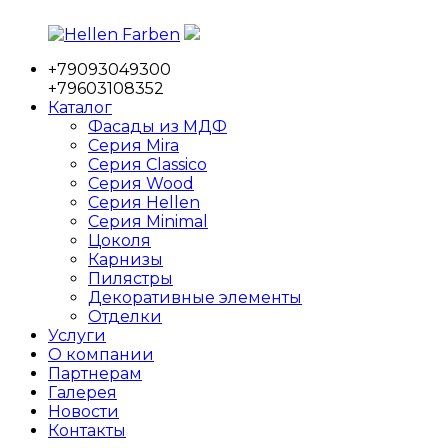
Перейти
к
+79093049300
содержимому
Hellen
Фабрика
+79603108352
Farben
мебельных
Каталог
фасадов
Фасады из МДФ
Серия Mira
Серия Classico
Серия Wood
Серия Hellen
Серия Minimal
Цоколя
Карнизы
Пилястры
Декоративные элементы
Отделки
Услуги
О компании
Партнерам
Галерея
Новости
Контакты