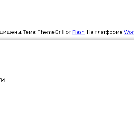
щищены. Тема: ThemeGrill от
Flash
. На платформе
Wor
ти