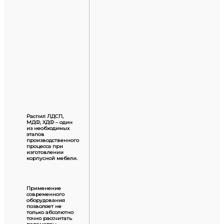
Распил ЛДСП,
МДФ, ХДФ – один
из необходимых
этапов
производственного
процесса при
изготовлении
корпусной мебели.
Применение
современного
оборудования
позволяет не
только абсолютно
точно рассчитать