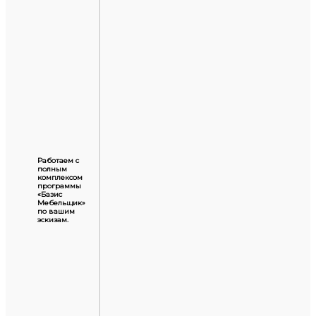
Работаем с
полным
комплексом
программы
«Базис
Мебельщик»
по вашим
эскизам.