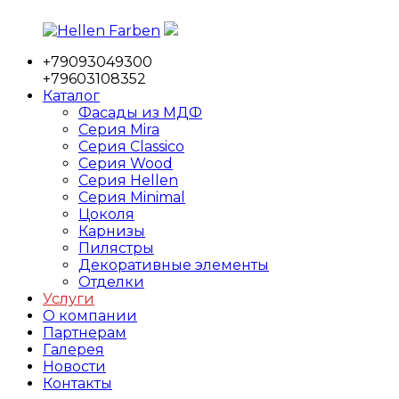
Перейти
к
+79093049300
содержимому
Hellen
Фабрика
+79603108352
Farben
мебельных
Каталог
фасадов
Фасады из МДФ
Серия Mira
Серия Classico
Серия Wood
Серия Hellen
Серия Minimal
Цоколя
Карнизы
Пилястры
Декоративные элементы
Отделки
Услуги
О компании
Партнерам
Галерея
Новости
Контакты