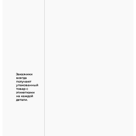
Заказчики
всегда
получают
упакованный
товар с
этикетками
на каждой
детали.