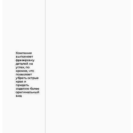
Компания
выполняет
фрезеровку
деталей на
углах, по
кромке, что
позволяет
убрать острые
края и
придать
изделию более
оригинальный
вид