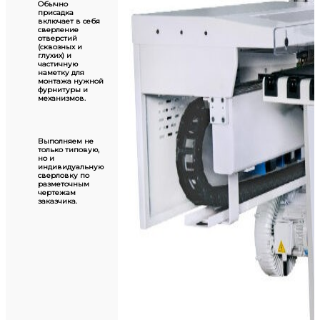
Обычно
присадка
включает в себя
сверление
отверстий
(сквозных и
глухих) и
частичную
наметку для
монтажа нужной
фурнитуры и
механизмов.
Выполняем не
только типовую,
но и
индивидуальную
сверловку по
разметочным
чертежам
заказчика.