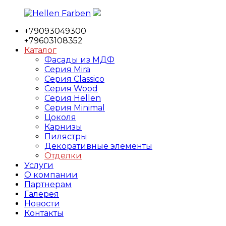
Перейти
к
+79093049300
содержимому
Hellen
Фабрика
+79603108352
Farben
мебельных
Каталог
фасадов
Фасады из МДФ
Серия Mira
Серия Classico
Серия Wood
Серия Hellen
Серия Minimal
Цоколя
Карнизы
Пилястры
Декоративные элементы
Отделки
Услуги
О компании
Партнерам
Галерея
Новости
Контакты