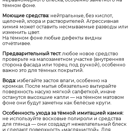
тёмном фоне.
Моющие средства:
нейтральные, без кислот,
щелочей, хлора и растворителей. Агрессивная
химия может оставить несмываемые разводы или
изменить цвет.
На тёмном фоне любые дефекты видны
отчётливее.
Предварительный тест:
любое новое средство
проверьте на малозаметном участке (внутренняя
сторона фасада или торец под ручкой), особенно
важно это для тёмных покрытий.
Вода:
избегайте застоя влаги, особенно на
кромках. После мытья обязательно вытирайте
поверхность насухо мягкой салфеткой, иначе
останутся высохшие капли — на тёмном матовом
фоне они будут заметны как белёсые круги.
Особенность ухода за тёмной имитацией камня:
не используйте восковые полироли и средства
для глянца — они создадут нежелательный блеск
и сделают поверхность «маслянистой». Для