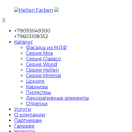
Перейти
к
содержимому
Hellen
Фабрика
Farben
мебельных
+79093049300
фасадов
+79603108352
Каталог
Фасады из МДФ
Серия Mira
Серия Classico
Серия Wood
Серия Hellen
Серия Minimal
Цоколя
Карнизы
Пилястры
Декоративные элементы
Отделки
Услуги
О компании
Партнерам
Галерея
Новости