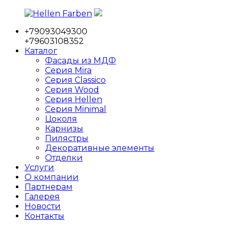
Перейти
к
+79093049300
содержимому
Hellen
Фабрика
+79603108352
Farben
мебельных
Каталог
фасадов
Фасады из МДФ
Серия Mira
Серия Classico
Серия Wood
Серия Hellen
Серия Minimal
Цоколя
Карнизы
Пилястры
Декоративные элементы
Отделки
Услуги
О компании
Партнерам
Галерея
Новости
Контакты