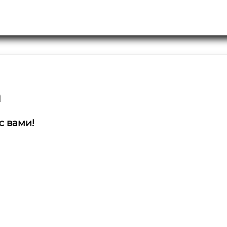
а
с вами!