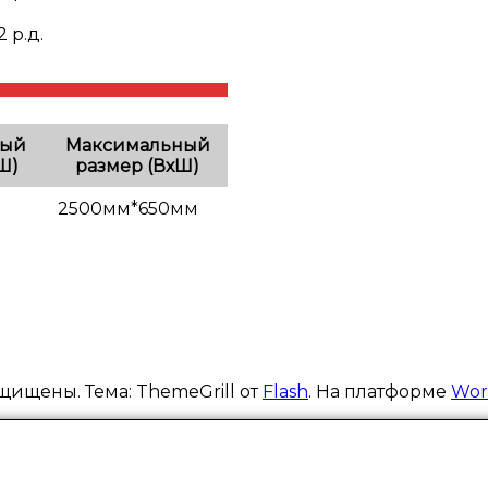
2 р.д.
ный
Максимальный
Ш)
размер (ВхШ)
2500мм*650мм
щищены. Тема: ThemeGrill от
Flash
. На платформе
Wor