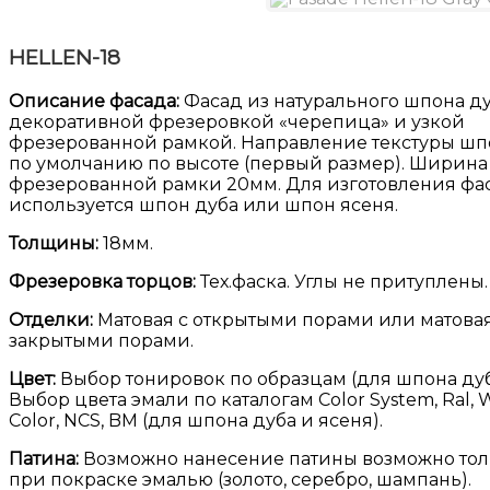
HELLEN-18
Описание фасада:
Фасад из натурального шпона ду
декоративной фрезеровкой «черепица» и узкой
фрезерованной рамкой. Направление текстуры шп
по умолчанию по высоте (первый размер). Ширина
фрезерованной рамки 20мм. Для изготовления фа
используется шпон дуба или шпон ясеня.
Толщины:
18мм.
Фрезеровка торцов:
Тех.фаска. Углы не притуплены.
Отделки:
Матовая с открытыми порами или матовая
закрытыми порами.
Цвет:
Выбор тонировок по образцам (для шпона дуб
Выбор цвета эмали по каталогам Color System, Ral,
Color, NCS, BM (для шпона дуба и ясеня).
Патина:
Возможно нанесение патины возможно тол
при покраске эмалью (золото, серебро, шампань).