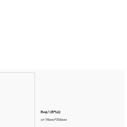
Вид 1 (В*Ш):
от 116мм*356мм