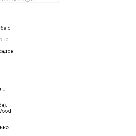
ба с
она
садов
 с
а).
 Wood
ько