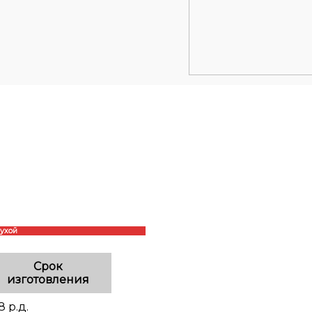
лухой
Срок
изготовления
8 р.д.