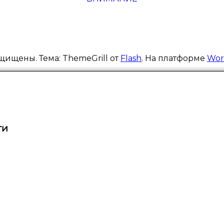
щищены. Тема: ThemeGrill от
Flash
. На платформе
Wor
ти