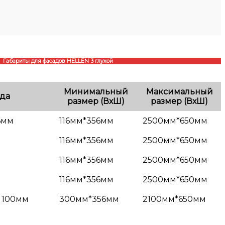
Габариты для фасадов HELLEN 3 глухой
Минимальный
Максимальный
да
размер (ВхШ)
размер (ВхШ)
16мм
116мм*356мм
2500мм*650мм
116мм*356мм
2500мм*650мм
116мм*356мм
2500мм*650мм
116мм*356мм
2500мм*650мм
, 100мм
300мм*356мм
2100мм*650мм