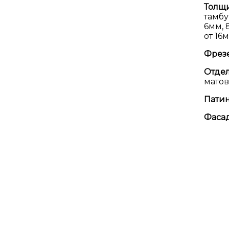
Толщ
тамбу
6мм, 
от 16
Фрезе
Отдел
матов
Патин
Фасад