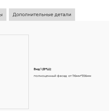
ы
Дополнительные детали
Вид 1 (В*Ш):
полноценный фасад: от 116мм*356мм