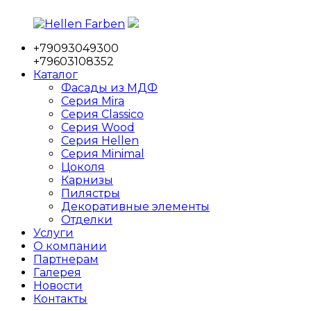
Перейти
к
+79093049300
содержимому
Hellen
Фабрика
+79603108352
Farben
мебельных
Каталог
фасадов
Фасады из МДФ
Серия Mira
Серия Classico
Серия Wood
Серия Hellen
Серия Minimal
Цоколя
Карнизы
Пилястры
Декоративные элементы
Отделки
Услуги
О компании
Партнерам
Галерея
Новости
Контакты