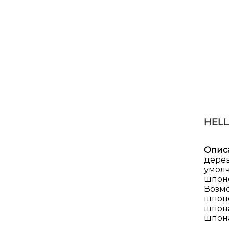
HELL
Опис
дерев
умолч
шпоне
Возм
шпоно
шпона
шпона