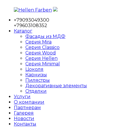
Перейти
к
+79093049300
содержимому
Hellen
Фабрика
+79603108352
Farben
мебельных
Каталог
фасадов
Фасады из МДФ
Серия Mira
Серия Classico
Серия Wood
Серия Hellen
Серия Minimal
Цоколя
Карнизы
Пилястры
Декоративные элементы
Отделки
Услуги
О компании
Партнерам
Галерея
Новости
Контакты