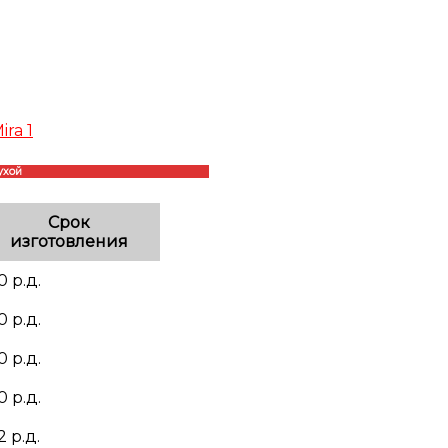
ira 1
ухой
Срок
изготовления
0 р.д.
0 р.д.
0 р.д.
0 р.д.
2 р.д.