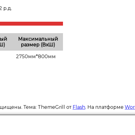
2 р.д.
ный
Максимальный
Ш)
размер (ВхШ)
2750мм*800мм
щищены. Тема: ThemeGrill от
Flash
. На платформе
Wor