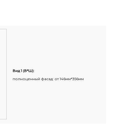
Вид 1 (В*Ш):
полноценный фасад: от 146мм*356мм