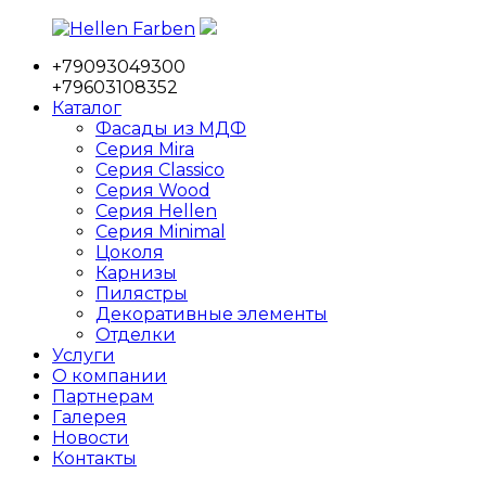
Перейти
к
+79093049300
содержимому
Hellen
Фабрика
+79603108352
Farben
мебельных
Каталог
фасадов
Фасады из МДФ
Серия Mira
Серия Classico
Серия Wood
Серия Hellen
Серия Minimal
Цоколя
Карнизы
Пилястры
Декоративные элементы
Отделки
Услуги
О компании
Партнерам
Галерея
Новости
Контакты