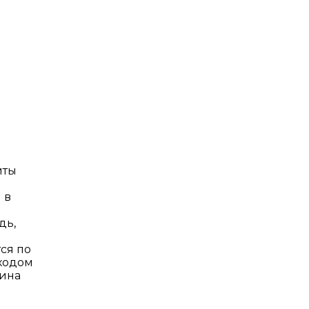
иты
 в
дь,
ся по
входом
лина