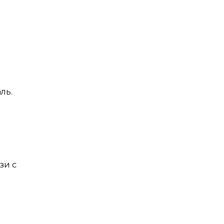
ль.
зи с