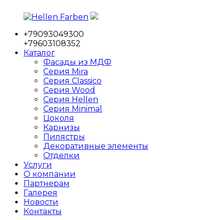
Перейти
к
+79093049300
содержимому
Hellen
Фабрика
+79603108352
Farben
мебельных
Каталог
фасадов
Фасады из МДФ
Серия Mira
Серия Classico
Серия Wood
Серия Hellen
Серия Minimal
Цоколя
Карнизы
Пилястры
Декоративные элементы
Отделки
Услуги
О компании
Партнерам
Галерея
Новости
Контакты