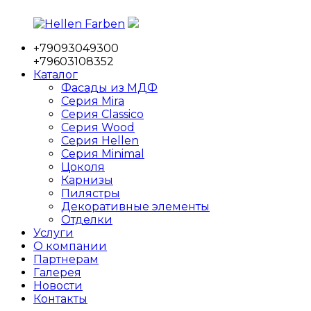
Перейти
к
+79093049300
содержимому
Hellen
Фабрика
+79603108352
Farben
мебельных
Каталог
фасадов
Фасады из МДФ
Серия Mira
Серия Classico
Серия Wood
Серия Hellen
Серия Minimal
Цоколя
Карнизы
Пилястры
Декоративные элементы
Отделки
Услуги
О компании
Партнерам
Галерея
Новости
Контакты