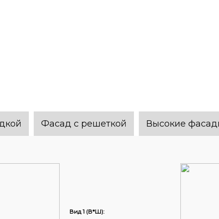
адкой
Фасад с решеткой
Высокие фасад
Вид 1 (В*Ш):