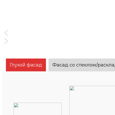
Глухой фасад
Фасад со стеклом/раскл