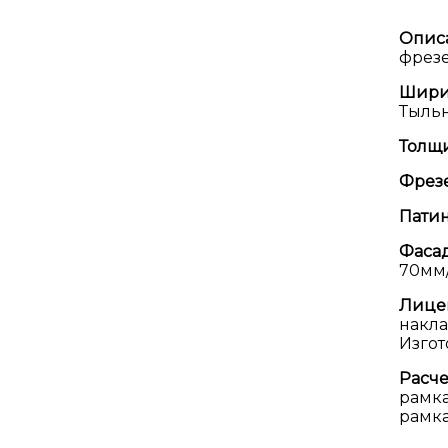
Опис
фрезе
Шири
Тыльн
Толщ
Фрезе
Патин
Фасад
70мм
Лице
накл
Изгот
Расче
рамка
рамка