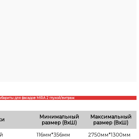
абариты для фасадов MIRA 2 глухой/витраж
Минимальный
Максимальный
ки
размер (ВхШ)
размер (ВхШ)
ой
116мм*356мм
2750мм*1300мм