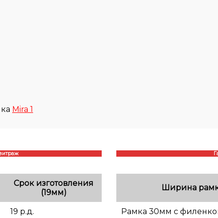
нка
Mira 1
/витраж
Г
Срок изготовления
Ширина рам
(19мм)
19 р.д.
Рамка 30мм с филенк