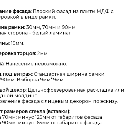
ание фасада:
Плоский фасад из плиты МДФ с
ровкой в виде рамки.
на рамки:
30мм, 70мм и 90мм.
ая сторона – белый ламинат.
ины:
19мм.
ровка торцов:
2мм.
а:
Нанесение невозможно.
 под витраж:
Стандартная ширина рамки:
/90мм. Выборка 9мм*9мм.
вой декор:
Цельнофрезерованная раскладка или
адной молдинг.
овление фасада с лицевым декором по эскизу.
т размеров стекла (вставки):
 70мм: минус 125мм от габаритов фасада
 90мм: минус 165мм от габаритов фасада.