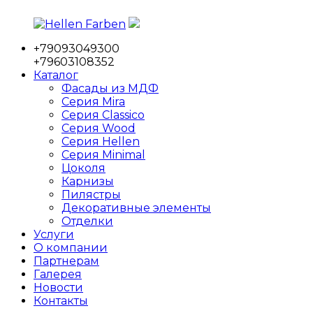
Перейти
к
+79093049300
содержимому
Hellen
Фабрика
+79603108352
Farben
мебельных
Каталог
фасадов
Фасады из МДФ
Серия Mira
Серия Classico
Серия Wood
Серия Hellen
Серия Minimal
Цоколя
Карнизы
Пилястры
Декоративные элементы
Отделки
Услуги
О компании
Партнерам
Галерея
Новости
Контакты