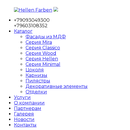
Перейти
к
+79093049300
содержимому
Hellen
Фабрика
+79603108352
Farben
мебельных
Каталог
фасадов
Фасады из МДФ
Серия Mira
Серия Classico
Серия Wood
Серия Hellen
Серия Minimal
Цоколя
Карнизы
Пилястры
Декоративные элементы
Отделки
Услуги
О компании
Партнерам
Галерея
Новости
Контакты